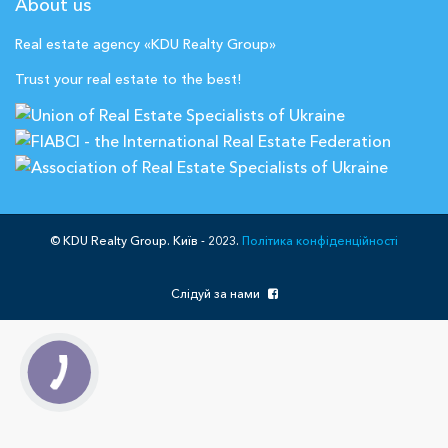
About us
Real estate agency «KDU Realty Group»
Trust your real estate to the best!
© KDU Realty Group. Київ - 2023.
Політика конфіденційності
Слідуй за нами