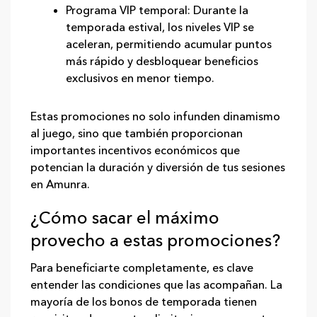
Programa VIP temporal: Durante la
temporada estival, los niveles VIP se
aceleran, permitiendo acumular puntos
más rápido y desbloquear beneficios
exclusivos en menor tiempo.
Estas promociones no solo infunden dinamismo
al juego, sino que también proporcionan
importantes incentivos económicos que
potencian la duración y diversión de tus sesiones
en Amunra.
¿Cómo sacar el máximo
provecho a estas promociones?
Para beneficiarte completamente, es clave
entender las condiciones que las acompañan. La
mayoría de los bonos de temporada tienen