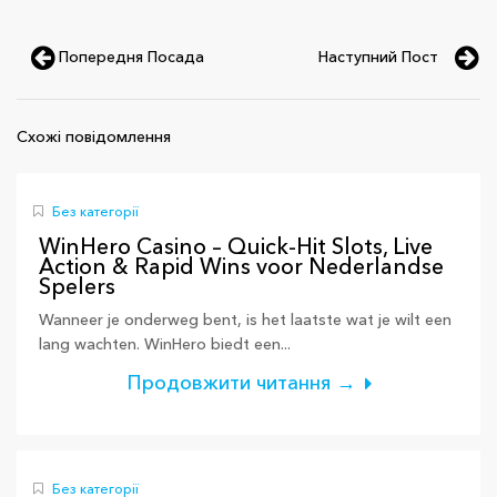
Попередня Посада
Наступний Пост
Схожі повідомлення
Без категорії
WinHero Casino – Quick‑Hit Slots, Live
Action & Rapid Wins voor Nederlandse
Spelers
Wanneer je onderweg bent, is het laatste wat je wilt een
lang wachten. WinHero biedt een...
Продовжити читання →
Без категорії