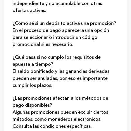
independiente y no acumulable con otras
ofertas activas.
¿Cómo sé si un depósito activa una promoción?
En el proceso de pago aparecerá una opción
para seleccionar o introducir un código
promocional si es necesario.
¿Qué pasa si no cumplo los requisitos de
apuesta a tiempo?
El saldo bonificado y las ganancias derivadas
pueden ser anuladas, por eso es importante
cumplir los plazos.
¿Las promociones afectan a los métodos de
pago disponibles?
Algunas promociones pueden excluir ciertos
métodos, como monederos electrónicos.
Consulta las condiciones específicas.