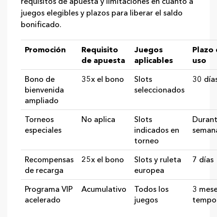
requisitos de apuesta y limitaciones en cuanto a
juegos elegibles y plazos para liberar el saldo
bonificado.
Promoción
Requisito
Juegos
Plazo
de apuesta
aplicables
uso
Bono de
35x el bono
Slots
30 día
bienvenida
seleccionados
ampliado
Torneos
No aplica
Slots
Durant
especiales
indicados en
seman
torneo
Recompensas
25x el bono
Slots y ruleta
7 días
de recarga
europea
Programa VIP
Acumulativo
Todos los
3 mes
acelerado
juegos
tempo