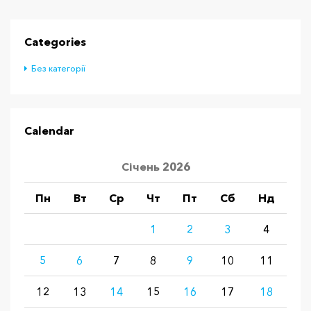
Categories
Без категорії
Calendar
Січень 2026
Пн
Вт
Ср
Чт
Пт
Сб
Нд
1
2
3
4
5
6
7
8
9
10
11
12
13
14
15
16
17
18