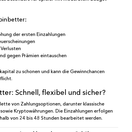
pinbetter:
hung der ersten Einzahlungen
Neuerscheinungen
 Verlusten
nd gegen Prämien eintauschen
elkapital zu schonen und kann die Gewinnchancen
licht.
er: Schnell, flexibel und sicher?
lette von Zahlungsoptionen, darunter klassische
 sowie Kryptowährungen. Die Einzahlungen erfolgen
halb von 24 bis 48 Stunden bearbeitet werden.