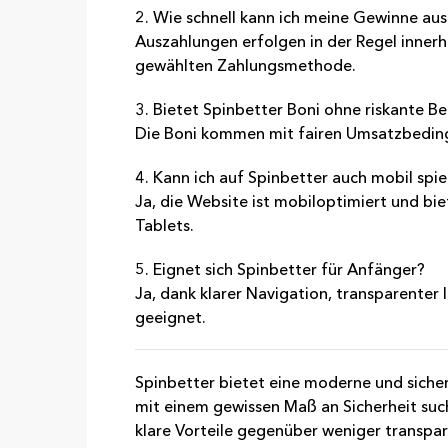
2. Wie schnell kann ich meine Gewinne aus
Auszahlungen erfolgen in der Regel inner
gewählten Zahlungsmethode.
3. Bietet Spinbetter Boni ohne riskante 
Die Boni kommen mit fairen Umsatzbeding
4. Kann ich auf Spinbetter auch mobil spie
Ja, die Website ist mobiloptimiert und b
Tablets.
5. Eignet sich Spinbetter für Anfänger?
Ja, dank klarer Navigation, transparenter 
geeignet.
Spinbetter bietet eine moderne und sicher
mit einem gewissen Maß an Sicherheit suche
klare Vorteile gegenüber weniger transpa