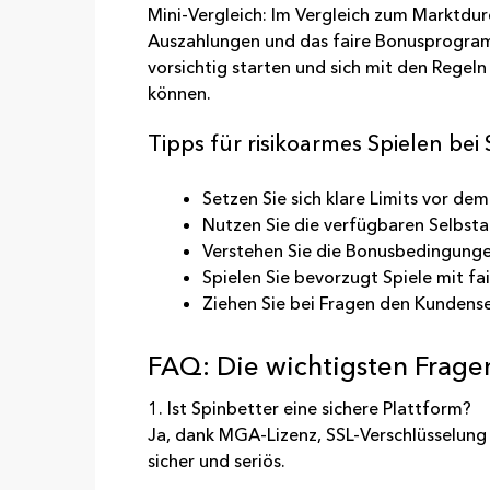
Mini-Vergleich: Im Vergleich zum Marktdurc
Auszahlungen und das faire Bonusprogramm
vorsichtig starten und sich mit den Regel
können.
Tipps für risikoarmes Spielen bei
Setzen Sie sich klare Limits vor dem
Nutzen Sie die verfügbaren Selbsta
Verstehen Sie die Bonusbedingung
Spielen Sie bevorzugt Spiele mit f
Ziehen Sie bei Fragen den Kundense
FAQ: Die wichtigsten Frage
1. Ist Spinbetter eine sichere Plattform?
Ja, dank MGA-Lizenz, SSL-Verschlüsselung
sicher und seriös.