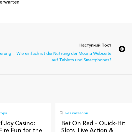
 erwarten.
Наступний Пост
ierung
Wie einfach ist die Nutzung der Moana Webseite
auf Tablets und Smartphones?
орії
Без категорії
f Joy Casino:
Bet On Red – Quick‑Hit
Fire Fun for the
Slots, Live Action &