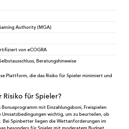
Gaming Authority (MGA)
rtifiziert von eCOGRA
 Selbstausschluss, Beratungshinweise
se Plattform, die das Risiko für Spieler minimiert und
Risiko für Spieler?
s Bonusprogramm mit Einzahlungsboni, Freispielen
 Umsatzbedingungen wichtig, um zu beurteilen, ob
t. Bei Spinbetter liegen die Wettanforderungen im
, was besonders für Spieler mit moderatem Budget