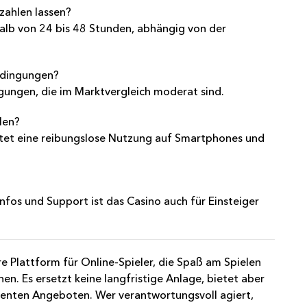
zahlen lassen?
halb von 24 bis 48 Stunden, abhängig von der
Bedingungen?
ungen, die im Marktvergleich moderat sind.
len?
ietet eine reibungslose Nutzung auf Smartphones und
Infos und Support ist das Casino auch für Einsteiger
e Plattform für Online-Spieler, die Spaß am Spielen
n. Es ersetzt keine langfristige Anlage, bietet aber
renten Angeboten. Wer verantwortungsvoll agiert,