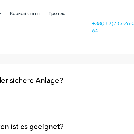
Корисні статті
Про нас
+38(067)235-26-
64
der sichere Anlage?
en ist es geeignet?