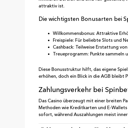
attraktiv ist.
Die wichtigsten Bonusarten bei S
Willkommensbonus: Attraktive Erhö
Freispiele: Für beliebte Slots und 
Cashback: Teilweise Erstattung von
Treueprogramm: Punkte sammeln u
Diese Bonusstruktur hilft, das eigene Spi
erhöhen, doch ein Blick in die AGB bleibt Pf
Zahlungsverkehr bei Spinbett
Das Casino überzeugt mit einer breiten Pa
Methoden wie Kreditkarten und E-Wallets
sofort, während Auszahlungen meist inner