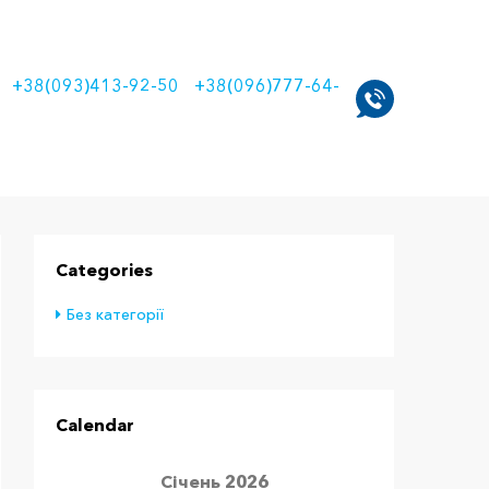
+38(093)413-92-50
+38(096)777-64-
Categories
Без категорії
Calendar
Січень 2026