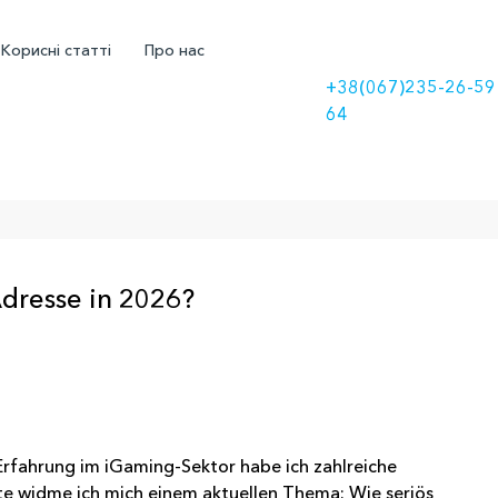
Корисні статті
Про нас
+38(067)235-26-59
64
Adresse in 2026?
Erfahrung im iGaming-Sektor habe ich zahlreiche
te widme ich mich einem aktuellen Thema: Wie seriös