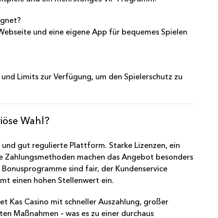
ignet?
e Webseite und eine eigene App für bequemes Spielen
s und Limits zur Verfügung, um den Spielerschutz zu
eriöse Wahl?
 und gut regulierte Plattform. Starke Lizenzen, ein
ente Zahlungsmethoden machen das Angebot besonders
ie Bonusprogramme sind fair, der Kundenservice
mt einen hohen Stellenwert ein.
et Kas Casino mit schneller Auszahlung, großer
ten Maßnahmen – was es zu einer durchaus