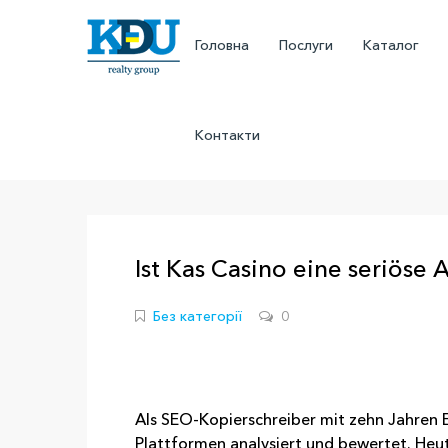
Головна
Послуги
Каталог
Контакти
Ist Kas Casino eine seriöse 
Без категорії
0
Als SEO-Kopier­schreiber mit zehn Jahren 
Plattformen analysiert und bewertet. Heu