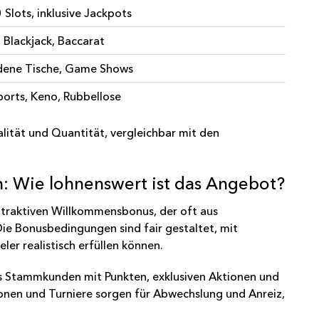
Slots, inklusive Jackpots
 Blackjack, Baccarat
dene Tische, Game Shows
ports, Keno, Rubbellose
ität und Quantität, vergleichbar mit den
: Wie lohnenswert ist das Angebot?
attraktiven Willkommensbonus, der oft aus
Die Bonusbedingungen sind fair gestaltet, mit
r realistisch erfüllen können.
as Stammkunden mit Punkten, exklusiven Aktionen und
onen und Turniere sorgen für Abwechslung und Anreiz,