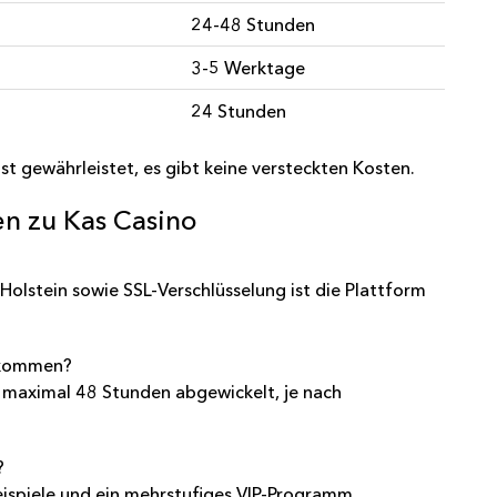
24-48 Stunden
3-5 Werktage
24 Stunden
st gewährleistet, es gibt keine versteckten Kosten.
en zu Kas Casino
Holstein sowie SSL-Verschlüsselung ist die Plattform
ankommen?
 maximal 48 Stunden abgewickelt, je nach
?
eispiele und ein mehrstufiges VIP-Programm.