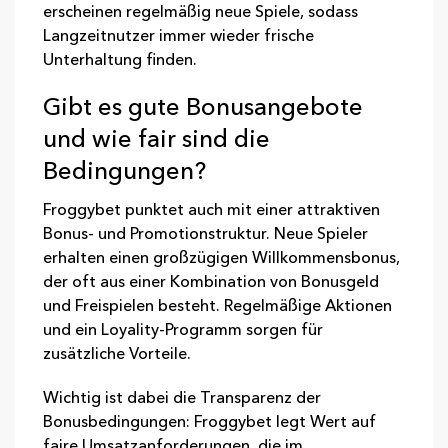
erscheinen regelmäßig neue Spiele, sodass
Langzeitnutzer immer wieder frische
Unterhaltung finden.
Gibt es gute Bonusangebote
und wie fair sind die
Bedingungen?
Froggybet punktet auch mit einer attraktiven
Bonus- und Promotionstruktur. Neue Spieler
erhalten einen großzügigen Willkommensbonus,
der oft aus einer Kombination von Bonusgeld
und Freispielen besteht. Regelmäßige Aktionen
und ein Loyality-Programm sorgen für
zusätzliche Vorteile.
Wichtig ist dabei die Transparenz der
Bonusbedingungen: Froggybet legt Wert auf
faire Umsatzanforderungen, die im