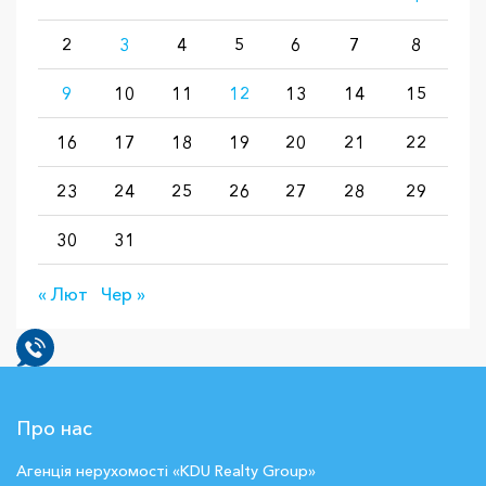
2
3
4
5
6
7
8
9
10
11
12
13
14
15
16
17
18
19
20
21
22
23
24
25
26
27
28
29
30
31
« Лют
Чер »
Про нас
Агенція нерухомості «KDU Realty Group»