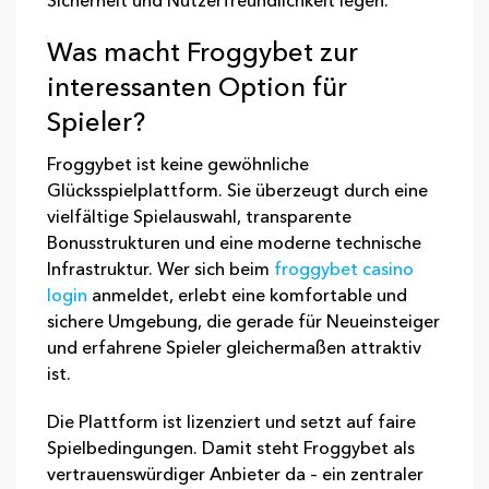
Sicherheit und Nutzerfreundlichkeit legen.
Was macht Froggybet zur
interessanten Option für
Spieler?
Froggybet ist keine gewöhnliche
Glücksspielplattform. Sie überzeugt durch eine
vielfältige Spielauswahl, transparente
Bonusstrukturen und eine moderne technische
Infrastruktur. Wer sich beim
froggybet casino
login
anmeldet, erlebt eine komfortable und
sichere Umgebung, die gerade für Neueinsteiger
und erfahrene Spieler gleichermaßen attraktiv
ist.
Die Plattform ist lizenziert und setzt auf faire
Spielbedingungen. Damit steht Froggybet als
vertrauenswürdiger Anbieter da – ein zentraler