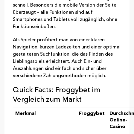
schnell. Besonders die mobile Version der Seite
überzeugt – alle Funktionen sind auf
Smartphones und Tablets voll zugänglich, ohne
Funktionseinbußen.
Als Spieler profitiert man von einer klaren
Navigation, kurzen Ladezeiten und einer optimal
gestalteten Suchfunktion, die das Finden des
Lieblingsspiels erleichtert. Auch Ein- und
Auszahlungen sind einfach und sicher über
verschiedene Zahlungsmethoden möglich.
Quick Facts: Froggybet im
Vergleich zum Markt
Merkmal
Froggybet
Durchschn
Online-
Casino