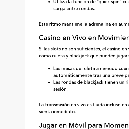
Utiliza la función de “quick spin” c
carga entre rondas.
Este ritmo mantiene la adrenalina en aume
Casino en Vivo en Movimie
Si las slots no son suficientes, el casino 
como ruleta y blackjack que pueden jugar
Las mesas de ruleta a menudo cuent
automáticamente tras una breve p
Las rondas de blackjack tienen un r
sesión.
La transmisión en vivo es fluida incluso e
sienta inmediato.
Jugar en Móvil para Momen