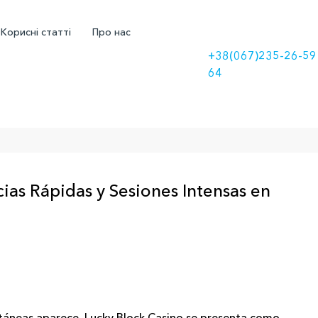
Корисні статті
Про нас
+38(067)235-26-59
64
ias Rápidas y Sesiones Intensas en
táneas aparece, Lucky Block Casino se presenta como