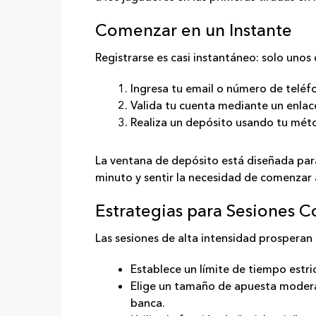
Comenzar en un Instante
Registrarse es casi instantáneo: solo unos cl
Ingresa tu email o número de teléf
Valida tu cuenta mediante un enlac
Realiza un depósito usando tu méto
La ventana de depósito está diseñada par
minuto y sentir la necesidad de comenzar 
Estrategias para Sesiones C
Las sesiones de alta intensidad prosperan 
Establece un límite de tiempo estric
Elige un tamaño de apuesta modera
banca.