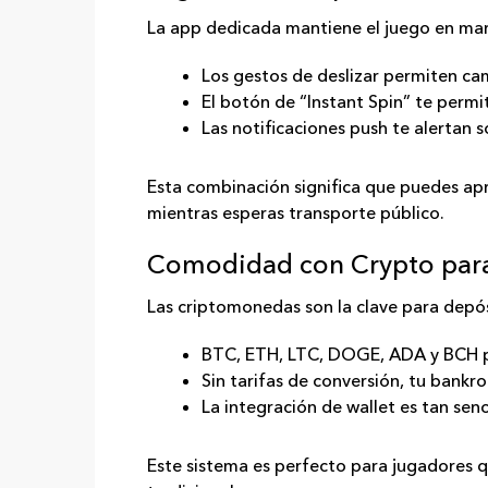
La app dedicada mantiene el juego en ma
Los gestos de deslizar permiten cam
El botón de “Instant Spin” te permi
Las notificaciones push te alertan 
Esta combinación significa que puedes ap
mientras esperas transporte público.
Comodidad con Crypto para
Las criptomonedas son la clave para depósi
BTC, ETH, LTC, DOGE, ADA y BCH pue
Sin tarifas de conversión, tu bankro
La integración de wallet es tan senc
Este sistema es perfecto para jugadores q