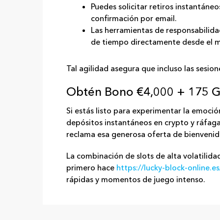
Puedes solicitar retiros instantáne
confirmación por email.
Las herramientas de responsabilidad
de tiempo directamente desde el m
Tal agilidad asegura que incluso las sesio
Obtén Bono €4,000 + 175 Gi
Si estás listo para experimentar la emoció
depósitos instantáneos en crypto y ráfagas
reclama esa generosa oferta de bienvenid
La combinación de slots de alta volatilida
primero hace
https://lucky-block-online.es
rápidas y momentos de juego intenso.