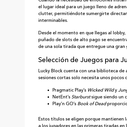
el lugar ideal para un juego lleno de adrena
clutter, permitiéndote sumergirte directa
interminables.
Desde el momento en que llegas al lobby, 
puñado de slots de alto pago se encuentra
de una sola tirada que entregue una gran 
Selección de Juegos para 
Lucky Block cuenta con una biblioteca de 
sesiones cortas solo necesita unos pocos 
Pragmatic Play’s
Wicked Wild
y
Jun
NetEnt’s
Starburst
sigue siendo un c
Play’n GO’s
Book of Dead
proporcio
Estos títulos se eligen porque mantienen 
a los jugadores en las primeras tiradas en