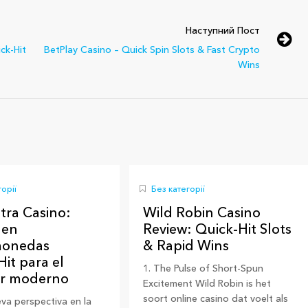
Наступний Пост
ck‑Hit
BetPlay Casino – Quick Spin Slots & Fast Crypto
Wins
орії
Без категорії
tra Casino:
Wild Robin Casino
 en
Review: Quick‑Hit Slots
monedas
& Rapid Wins
it para el
1. The Pulse of Short‑Spun
or moderno
Excitement Wild Robin is het
soort online casino dat voelt als
va perspectiva en la