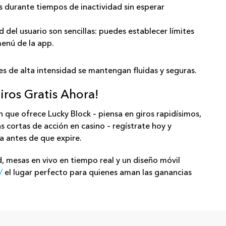
os durante tiempos de inactividad sin esperar
 del usuario son sencillas: puedes establecer límites
enú de la app.
nes de alta intensidad se mantengan fluidas y seguras.
ros Gratis Ahora!
n que ofrece Lucky Block – piensa en giros rapidísimos,
 cortas de acción en casino – regístrate hoy y
a antes de que expire.
d, mesas en vivo en tiempo real y un diseño móvil
/
el lugar perfecto para quienes aman las ganancias