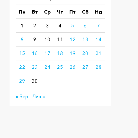
Пн
Вт
Ср
Чт
Пт
Сб
Нд
1
2
3
4
5
6
7
8
9
10
11
12
13
14
15
16
17
18
19
20
21
22
23
24
25
26
27
28
29
30
« Бер
Лип »