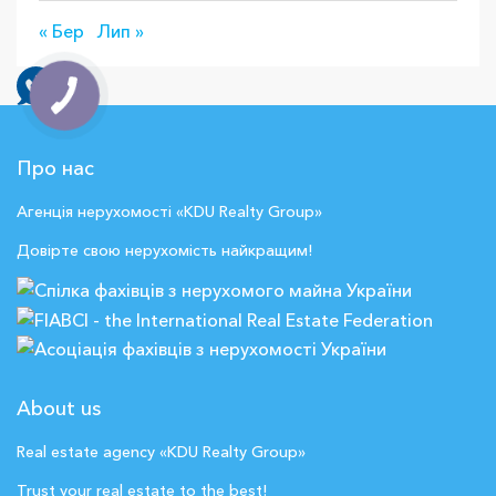
« Бер
Лип »
Про нас
Агенція нерухомості «KDU Realty Group»
Довірте свою нерухомість найкращим!
About us
Real estate agency «KDU Realty Group»
Trust your real estate to the best!