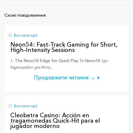
Схожі повідомлення
Без категорії
Neon54: Fast‑Track Gaming for Short,
High‑Intensity Sessions
1. The Neon54 Edge for Quick Play Το Neon54 έχει
δημιουργήσει μια θέση...
Продовжити читання →
Без категорії
Cleobetra Casino: Acción en
tragamonedas Quick‑Hit para el
jugador moderno