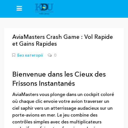
+38(067)235-26-59
+38(093)413-92-50
+38(096)777-64-64
AviaMasters Crash Game : Vol Rapide
et Gains Rapides
Без категорії
0
Bienvenue dans les Cieux des
Frissons Instantanés
AviaMasters vous plonge dans un cockpit coloré
où chaque clic envoie votre avion traverser un
ciel saphir vers un atterrissage audacieux sur un
porte‑avions en mer. Le jeu combine des
contrôles simples avec des multiplicateurs