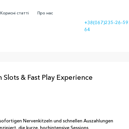
Корисні статті
Про нас
+38(067)235-26-59
64
 Slots & Fast Play Experience
h sofortigen Nervenkitzeln und schnellen Auszahlungen
nzipiert, die kurze, hochintensive Sessions