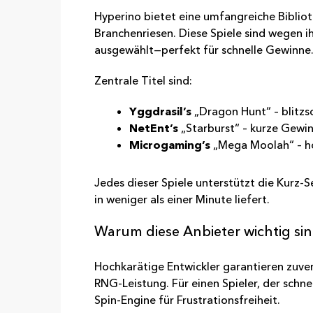
Hyperino bietet eine umfangreiche Biblioth
Branchenriesen. Diese Spiele sind wegen ih
ausgewählt—perfekt für schnelle Gewinne
Zentrale Titel sind:
Yggdrasil’s
„Dragon Hunt“ – blitzs
NetEnt’s
„Starburst“ – kurze Gewin
Microgaming’s
„Mega Moolah“ – ho
Jedes dieser Spiele unterstützt die Kurz‑S
in weniger als einer Minute liefert.
Warum diese Anbieter wichtig si
Hochkarätige Entwickler garantieren zuve
RNG‑Leistung. Für einen Spieler, der schne
Spin‑Engine für Frustrationsfreiheit.