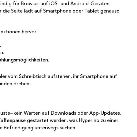
ständig für Browser auf iOS‑ und Android‑Geräten
ber die Seite lädt auf Smartphone oder Tablet genauso
unktionen hervor:
.
n.
ahlungsmöglichkeiten.
ler vom Schreibtisch aufstehen, ihr Smartphone auf
unden drehen.
s
rluste—kein Warten auf Downloads oder App‑Updates.
 Kaffeepause gestartet werden, was Hyperino zu einer
lle Befriedigung unterwegs suchen.