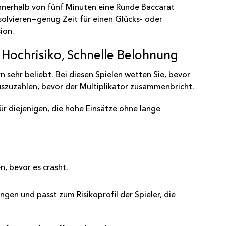
innerhalb von fünf Minuten eine Runde Baccarat
solvieren—genug Zeit für einen Glücks‑ oder
ion.
 Hochrisiko, Schnelle Belohnung
 sehr beliebt. Bei diesen Spielen wetten Sie, bevor
auszuzahlen, bevor der Multiplikator zusammenbricht.
r diejenigen, die hohe Einsätze ohne lange
n, bevor es crasht.
gen und passt zum Risikoprofil der Spieler, die