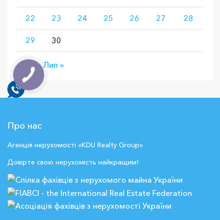
22
23
24
25
26
27
28
29
30
« Бер
Лип »
Про нас
Агенція нерухомості «KDU Realty Group»
Довірте свою нерухомість найкращим!