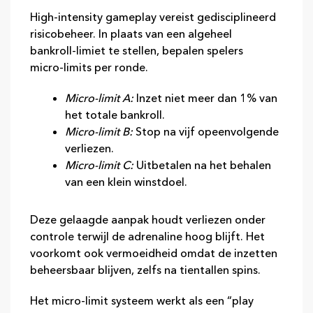
High‑intensity gameplay vereist gedisciplineerd
risicobeheer. In plaats van een algeheel
bankroll‑limiet te stellen, bepalen spelers
micro‑limits per ronde.
Micro‑limit A:
Inzet niet meer dan 1% van
het totale bankroll.
Micro‑limit B:
Stop na vijf opeenvolgende
verliezen.
Micro‑limit C:
Uitbetalen na het behalen
van een klein winstdoel.
Deze gelaagde aanpak houdt verliezen onder
controle terwijl de adrenaline hoog blijft. Het
voorkomt ook vermoeidheid omdat de inzetten
beheersbaar blijven, zelfs na tientallen spins.
Het micro‑limit systeem werkt als een “play