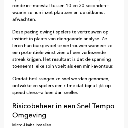
ronde in—meestal tussen 10 en 30 seconden—
waarin ze hun inzet plaatsen en de uitkomst
afwachten.
Deze pacing dwingt spelers te vertrouwen op
instinct in plaats van diepgaande analyse. Ze
leren hun buikgevoel te vertrouwen wanneer ze
een potentiële winst zien of een verliezende
streak krijgen. Het resultaat is dat de spanning
toeneemt: elke spin voelt als een mini‑avontuur.
Omdat beslissingen zo snel worden genomen,
ontwikkelen spelers een ritme dat bijna lijkt op
speed chess—alleen dan sneller.
Risicobeheer in een Snel Tempo
Omgeving
Micro‑Limits Instellen