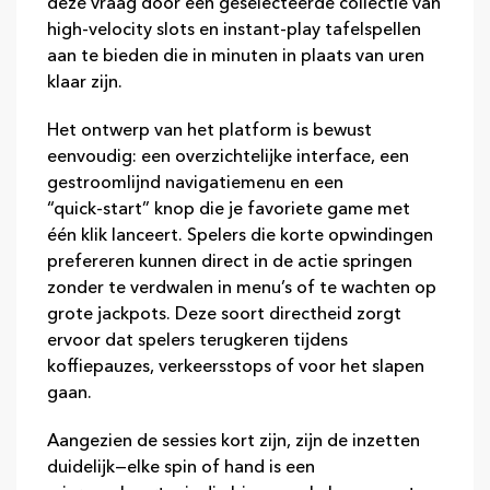
deze vraag door een geselecteerde collectie van
high‑velocity slots en instant‑play tafelspellen
aan te bieden die in minuten in plaats van uren
klaar zijn.
Het ontwerp van het platform is bewust
eenvoudig: een overzichtelijke interface, een
gestroomlijnd navigatiemenu en een
“quick‑start” knop die je favoriete game met
één klik lanceert. Spelers die korte opwindingen
prefereren kunnen direct in de actie springen
zonder te verdwalen in menu’s of te wachten op
grote jackpots. Deze soort directheid zorgt
ervoor dat spelers terugkeren tijdens
koffiepauzes, verkeersstops of voor het slapen
gaan.
Aangezien de sessies kort zijn, zijn de inzetten
duidelijk—elke spin of hand is een