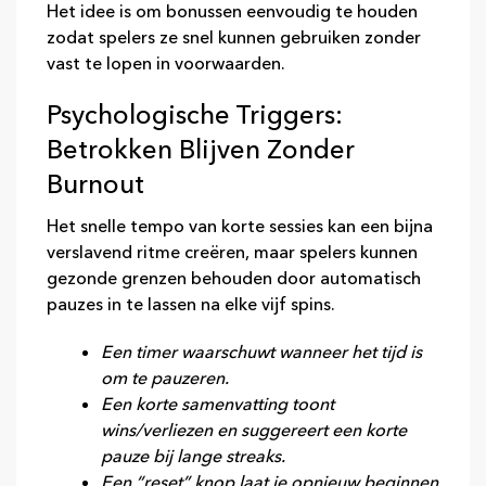
Het idee is om bonussen eenvoudig te houden
zodat spelers ze snel kunnen gebruiken zonder
vast te lopen in voorwaarden.
Psychologische Triggers:
Betrokken Blijven Zonder
Burnout
Het snelle tempo van korte sessies kan een bijna
verslavend ritme creëren, maar spelers kunnen
gezonde grenzen behouden door automatisch
pauzes in te lassen na elke vijf spins.
Een timer waarschuwt wanneer het tijd is
om te pauzeren.
Een korte samenvatting toont
wins/verliezen en suggereert een korte
pauze bij lange streaks.
Een “reset” knop laat je opnieuw beginnen