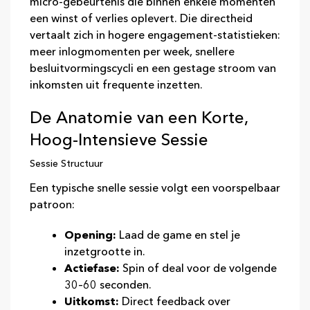
micro‑gebeurtenis die binnen enkele momenten
een winst of verlies oplevert. Die directheid
vertaalt zich in hogere engagement‑statistieken:
meer inlogmomenten per week, snellere
besluitvormingscycli en een gestage stroom van
inkomsten uit frequente inzetten.
De Anatomie van een Korte,
Hoog‑Intensieve Sessie
Sessie Structuur
Een typische snelle sessie volgt een voorspelbaar
patroon:
Opening:
Laad de game en stel je
inzetgrootte in.
Actiefase:
Spin of deal voor de volgende
30–60 seconden.
Uitkomst:
Direct feedback over