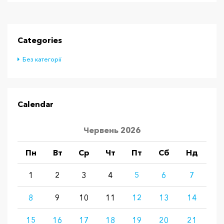
Categories
Без категорії
Calendar
Червень 2026
Пн
Вт
Ср
Чт
Пт
Сб
Нд
1
2
3
4
5
6
7
8
9
10
11
12
13
14
15
16
17
18
19
20
21