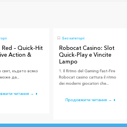
орії
Без категорії
 Red – Quick‑Hit
Robocat Casino: Slot
Live Action &
Quick‑Play e Vincite
Lampo
 свят, където всяко
1. Il Ritmo del Gaming Fast‑Fire
може да...
Robocat casino cattura il ritmo
dei moderni giocatori che...
вжити читання →
Продовжити читання →