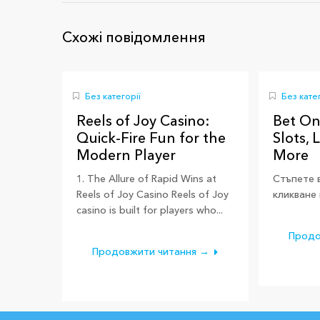
Схожі повідомлення
Без категорії
Без катег
Reels of Joy Casino:
Bet On
Quick‑Fire Fun for the
Slots, 
Modern Player
More
1. The Allure of Rapid Wins at
Стъпете в
Reels of Joy Casino Reels of Joy
кликване 
casino is built for players who...
Продо
Продовжити читання →