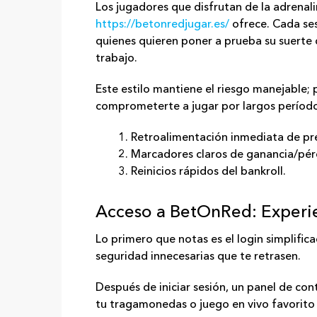
Los jugadores que disfrutan de la adrena
https://betonredjugar.es/
ofrece. Cada ses
quienes quieren poner a prueba su suerte 
trabajo.
Este estilo mantiene el riesgo manejable; 
comprometerte a jugar por largos período
Retroalimentación inmediata de pr
Marcadores claros de ganancia/pér
Reinicios rápidos del bankroll.
Acceso a BetOnRed: Experi
Lo primero que notas es el login simplific
seguridad innecesarias que te retrasen.
Después de iniciar sesión, un panel de con
tu tragamonedas o juego en vivo favorito 