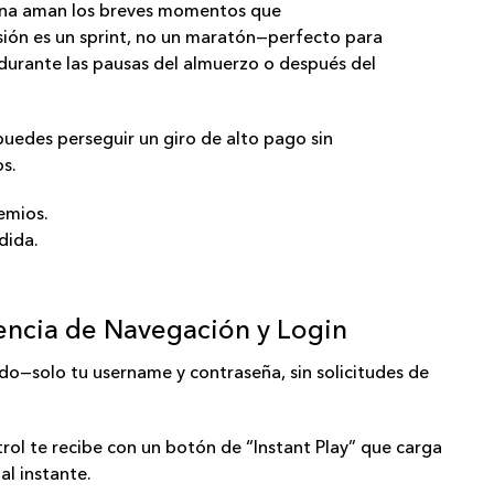
lina aman los breves momentos que
ión es un sprint, no un maratón—perfecto para
durante las pausas del almuerzo o después del
puedes perseguir un giro de alto pago sin
s.
emios.
dida.
encia de Navegación y Login
ado—solo tu username y contraseña, sin solicitudes de
trol te recibe con un botón de “Instant Play” que carga
al instante.