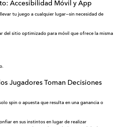
o: Accesibilidad Móvil y App
levar tu juego a cualquier lugar—sin necesidad de
ar del sitio optimizado para móvil que ofrece la misma
o.
los Jugadores Toman Decisiones
solo spin o apuesta que resulta en una ganancia o
nfiar en sus instintos en lugar de realizar