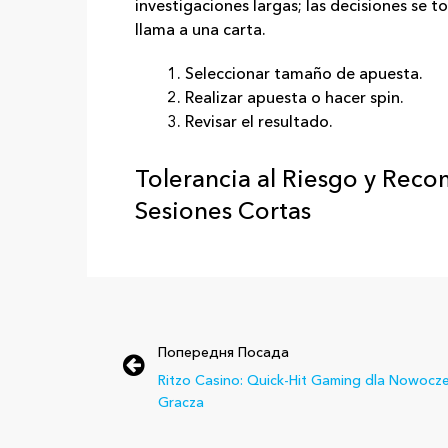
investigaciones largas; las decisiones se 
llama a una carta.
Seleccionar tamaño de apuesta.
Realizar apuesta o hacer spin.
Revisar el resultado.
Tolerancia al Riesgo y Rec
Sesiones Cortas
Попередня Посада
Ritzo Casino: Quick‑Hit Gaming dla Nowoc
Gracza