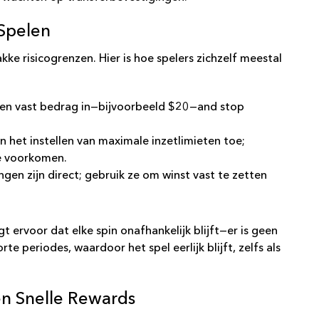
 Spelen
akke risicogrenzen. Hier is hoe spelers zichzelf meestal
een vast bedrag in—bijvoorbeeld $20—and stop
en het instellen van maximale inzetlimieten toe;
te voorkomen.
gen zijn direct; gebruik ze om winst vast te zetten
 ervoor dat elke spin onafhankelijk blijft—er is geen
e periodes, waardoor het spel eerlijk blijft, zelfs als
en Snelle Rewards