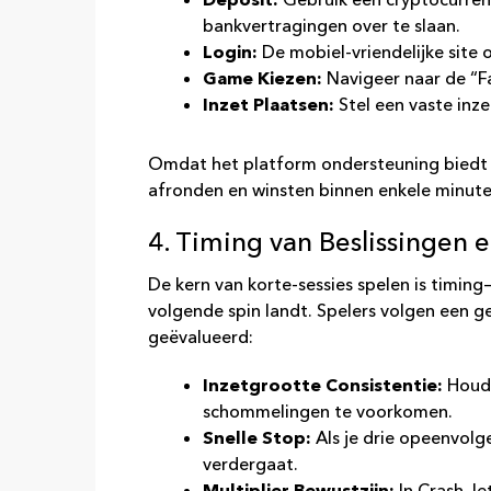
bankvertragingen over te slaan.
Login:
De mobiel‑vriendelijke site
Game Kiezen:
Navigeer naar de “Fa
Inzet Plaatsen:
Stel een vaste inz
Omdat het platform ondersteuning biedt vo
afronden en winsten binnen enkele minute
4. Timing van Beslissingen 
De kern van korte‑sessies spelen is timing
volgende spin landt. Spelers volgen een ge
geëvalueerd:
Inzetgrootte Consistentie:
Houd 
schommelingen te voorkomen.
Snelle Stop:
Als je drie opeenvolg
verdergaat.
Multiplier Bewustzijn:
In Crash, le