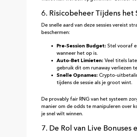
6. Risicobeheer Tijdens het
De snelle aard van deze sessies vereist str
beschermen:
Pre‑Session Budget:
Stel vooraf 
wanneer het op is.
Auto‑Bet Limieten:
Veel titels lat
gebruik dit om runaway verliezen 
Snelle Opnames:
Crypto-uitbetalin
tijdens de sessie als je groot wint.
De provably fair RNG van het systeem zorgt
manier om de odds te manipuleren over kort
je snel wilt winnen.
7. De Rol van Live Bonuses 