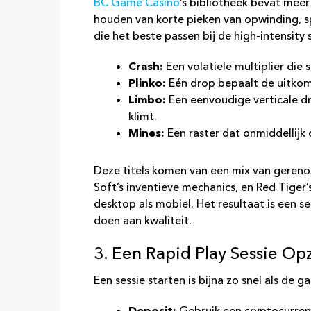
BC Game Casino
’s bibliotheek bevat meer
houden van korte pieken van opwinding, sp
die het beste passen bij de high‑intensity s
Crash:
Een volatiele multiplier die
Plinko:
Eén drop bepaalt de uitko
Limbo:
Een eenvoudige verticale d
klimt.
Mines:
Een raster dat onmiddellijk 
Deze titels komen van een mix van gereno
Soft’s inventieve mechanics, en Red Tiger
desktop als mobiel. Het resultaat is een s
doen aan kwaliteit.
3. Een Rapid Play Sessie Op
Een sessie starten is bijna zo snel als de 
Deposit:
Gebruik een cryptocurrenc