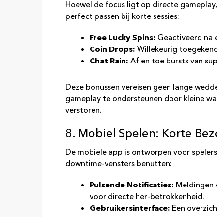
Hoewel de focus ligt op directe gameplay
perfect passen bij korte sessies:
Free Lucky Spins:
Geactiveerd na el
Coin Drops:
Willekeurig toegekend
Chat Rain:
Af en toe bursts van su
Deze bonussen vereisen geen lange wedde
gameplay te ondersteunen door kleine wa
verstoren.
8. Mobiel Spelen: Korte Bez
De mobiele app is ontworpen voor spelers
downtime‑vensters benutten:
Pulsende Notificaties:
Meldingen o
voor directe her‑betrokkenheid.
Gebruikersinterface:
Een overzicht