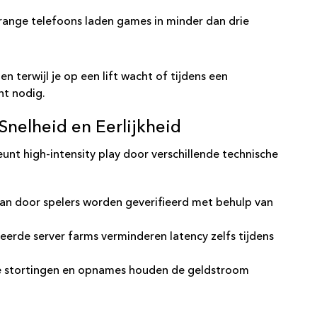
range telefoons laden games in minder dan drie
en terwijl je op een lift wacht of tijdens een
t nodig.
Snelheid en Eerlijkheid
unt high‑intensity play door verschillende technische
an door spelers worden geverifieerd met behulp van
erde server farms verminderen latency zelfs tijdens
e stortingen en opnames houden de geldstroom