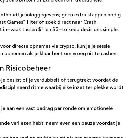
 onthoudt je inloggegevens; geen extra stappen nodig.
st Games” filter of zoek direct naar Crash.
et in—vaak tussen $1 en $5—to keep decisions simple.
or directe opnames via crypto, kun je je sessie
n opnemen als je klaar bent om vroeg uit te cashen.
en Risicobeheer
—je beslist of je verdubbelt of terugtrekt voordat de
disciplineerd ritme waarbij elke inzet ter plekke wordt
je aan een vast bedrag per ronde om emotionele
ende verliezen hebt, neem even een pauze voordat je
t op hoe snel de multiplier stijgt; een scherpe toename