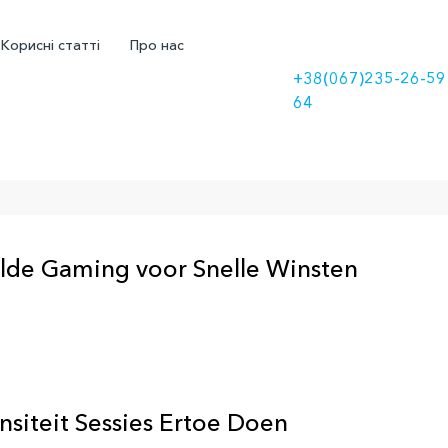
Корисні статті
Про нас
+38(067)235-26-59
64
lde Gaming voor Snelle Winsten
siteit Sessies Ertoe Doen