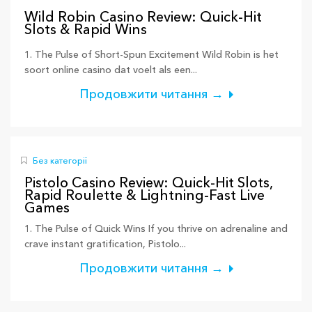
Wild Robin Casino Review: Quick‑Hit
Slots & Rapid Wins
1. The Pulse of Short‑Spun Excitement Wild Robin is het
soort online casino dat voelt als een...
Продовжити читання →
Без категорії
Pistolo Casino Review: Quick‑Hit Slots,
Rapid Roulette & Lightning‑Fast Live
Games
1. The Pulse of Quick Wins If you thrive on adrenaline and
crave instant gratification, Pistolo...
Продовжити читання →