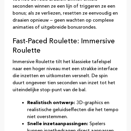
seconden winnen ze een lijn of triggeren ze een
bonus; als ze verliezen, resetten ze eenvoudig en
draaien opnieuw — geen wachten op complexe
animaties of uitgebreide bonusrondes.
Fast‑Paced Roulette: Immersive
Roulette
Immersive Roulette tilt het klassieke tafelspel
naar een hoger niveau met een strakke interface
die inzetten en uitkomsten versnelt. De spin
duurt ongeveer tien seconden van inzet tot het
uiteindelijke stop‑punt van de bal.
Realistisch ontwerp:
3D‑graphics en
realistische geluidseffecten die het tempo
niet overstemmen.
Snelle inzetaanpassingen:
Spelers
kunnen inzetbedragen direct aanpassen