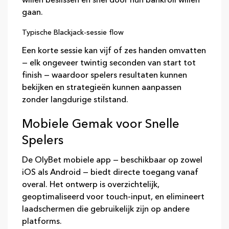
gaan.
Typische Blackjack‑sessie flow
Een korte sessie kan vijf of zes handen omvatten
— elk ongeveer twintig seconden van start tot
finish — waardoor spelers resultaten kunnen
bekijken en strategieën kunnen aanpassen
zonder langdurige stilstand.
Mobiele Gemak voor Snelle
Spelers
De OlyBet mobiele app — beschikbaar op zowel
iOS als Android — biedt directe toegang vanaf
overal. Het ontwerp is overzichtelijk,
geoptimaliseerd voor touch‑input, en elimineert
laadschermen die gebruikelijk zijn op andere
platforms.