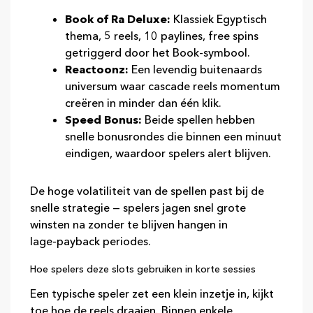
Book of Ra Deluxe:
Klassiek Egyptisch
thema, 5 reels, 10 paylines, free spins
getriggerd door het Book‑symbool.
Reactoonz:
Een levendig buitenaards
universum waar cascade reels momentum
creëren in minder dan één klik.
Speed Bonus:
Beide spellen hebben
snelle bonusrondes die binnen een minuut
eindigen, waardoor spelers alert blijven.
De hoge volatiliteit van de spellen past bij de
snelle strategie — spelers jagen snel grote
winsten na zonder te blijven hangen in
lage‑payback periodes.
Hoe spelers deze slots gebruiken in korte sessies
Een typische speler zet een klein inzetje in, kijkt
toe hoe de reels draaien. Binnen enkele