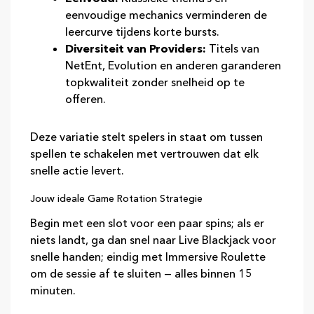
eenvoudige mechanics verminderen de
leercurve tijdens korte bursts.
Diversiteit van Providers:
Titels van
NetEnt, Evolution en anderen garanderen
topkwaliteit zonder snelheid op te
offeren.
Deze variatie stelt spelers in staat om tussen
spellen te schakelen met vertrouwen dat elk
snelle actie levert.
Jouw ideale Game Rotation Strategie
Begin met een slot voor een paar spins; als er
niets landt, ga dan snel naar Live Blackjack voor
snelle handen; eindig met Immersive Roulette
om de sessie af te sluiten — alles binnen 15
minuten.