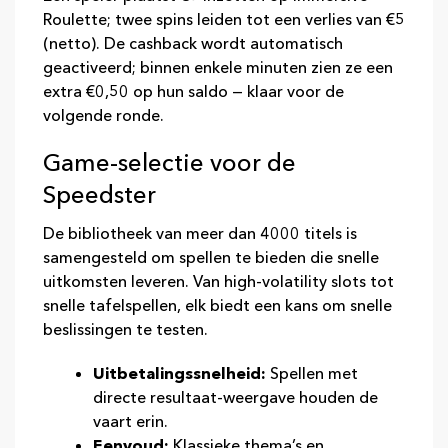
Roulette; twee spins leiden tot een verlies van €5
(netto). De cashback wordt automatisch
geactiveerd; binnen enkele minuten zien ze een
extra €0,50 op hun saldo — klaar voor de
volgende ronde.
Game‑selectie voor de
Speedster
De bibliotheek van meer dan 4000 titels is
samengesteld om spellen te bieden die snelle
uitkomsten leveren. Van high‑volatility slots tot
snelle tafelspellen, elk biedt een kans om snelle
beslissingen te testen.
Uitbetalingssnelheid:
Spellen met
directe resultaat‑weergave houden de
vaart erin.
Eenvoud:
Klassieke thema’s en