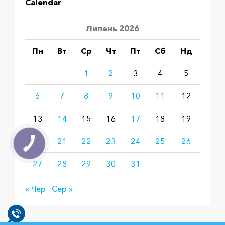
Calendar
Липень 2026
Пн
Вт
Ср
Чт
Пт
Сб
Нд
1
2
3
4
5
6
7
8
9
10
11
12
13
14
15
16
17
18
19
20
21
22
23
24
25
26
27
28
29
30
31
« Чер
Сер »