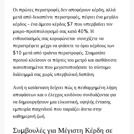
Οι πρώτες περιστροφές δεν αποφέρουν κέρδη, αλλά
μετά από δεκαπέντε περιστροφές, πέφτει ένα μεγάλο
κέρδος – ένα άμεσο κέρδος $7 που υπερβαίνει τον
μικρο‑προϋπολογισμό σας κατά 40%. Η
ενθουσιασμός σας κορυφώνεται· συνεχίζετε να
περιστρέφετε μέχρι να φτάσετε το όριο κέρδους των
$10 μετά από τριάντα περιστροφές. Σταματάτε
προτού κλείσουν οι πόρτες του μετρό και αισθάνεστε
ικανοποιημένοι που μεγιστοποιήσατε το σύντομο
διάλειμμά σας χωρίς υπερβολική δαπάνη.
Αυτή η κατάσταση δείχνει πώς η πειθαρχημένη λήψη
αποφάσεων και ο έλεγχος κινδύνου συνδυάζονται για
να δημιουργήσουν μια ελκυστική, υψηλής έντασης
εμπειρία παιχνιδιού που ταιριάζει άνετα στην
καθημερινή ζωή.
Συμβουλές για Μέγιστη Κέρδη σε