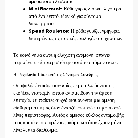
άμεσα αποτελέσματα.
Mini Baccarat:
Κάθε γύρος διαρκεί λιγότερο
από ένα λεπτό, ιδανικό για σύντομα
διαλείμματα.
Speed Roulette:
Η ρόδα γυρίζει γρήγορα,
διατηρώντας τις τυπικές επιλογές στοιχημάτων.
Το κοινό νήμα είναι η ελάχιστη αναμονή· σπάνια
περιμένετε κάτι περισσότερο από το επόμενο κλικ.
Η Ψυχολογία Πίσω από τις Σύντομες Συνεδρίες
Οι υψηλής έντασης συνεδρίες εκμεταλλεύονται τις
εκρήξεις ντοπαμίνης που ανταμείβουν την άμεση
επιτυχία. Οι παίκτες συχνά αισθάνονται μια άμεση
αίσθηση επιτυχίας όταν ένα τζάκποτ πέφτει μετά από
λίγες περιστροφές. Αυτός ο άμεσος κύκλος ανταμοιβής
τους κρατά δεσμευμένους ακόμα και όταν έχουν μόνο
λίγα λεπτά διαθέσιμα.