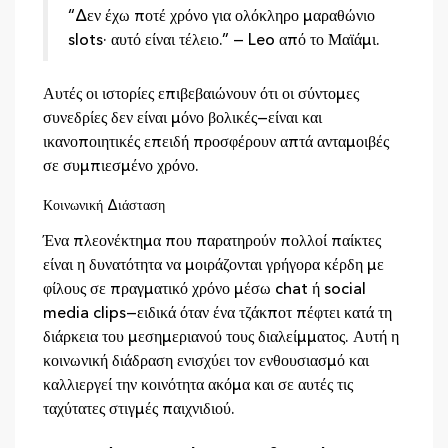
“Δεν έχω ποτέ χρόνο για ολόκληρο μαραθώνιο
slots· αυτό είναι τέλειο.” — Leo από το Μαϊάμι.
Αυτές οι ιστορίες επιβεβαιώνουν ότι οι σύντομες
συνεδρίες δεν είναι μόνο βολικές—είναι και
ικανοποιητικές επειδή προσφέρουν απτά ανταμοιβές
σε συμπιεσμένο χρόνο.
Κοινωνική Διάσταση
Ένα πλεονέκτημα που παρατηρούν πολλοί παίκτες
είναι η δυνατότητα να μοιράζονται γρήγορα κέρδη με
φίλους σε πραγματικό χρόνο μέσω chat ή social
media clips—ειδικά όταν ένα τζάκποτ πέφτει κατά τη
διάρκεια του μεσημεριανού τους διαλείμματος. Αυτή η
κοινωνική διάδραση ενισχύει τον ενθουσιασμό και
καλλιεργεί την κοινότητα ακόμα και σε αυτές τις
ταχύτατες στιγμές παιχνιδιού.