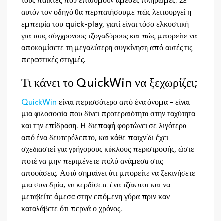
τους παίκτες που επιθυμούν άμεσες πληρωμές. Σε
αυτόν τον οδηγό θα περπατήσουμε πώς λειτουργεί η
εμπειρία του quick‑play, γιατί είναι τόσο ελκυστική
για τους σύγχρονους τζογαδόρους και πώς μπορείτε να
αποκομίσετε τη μεγαλύτερη συγκίνηση από αυτές τις
περαστικές στιγμές.
Τι κάνει το QuickWin να ξεχωρίζει;
QuickWin
είναι περισσότερο από ένα όνομα – είναι
μια φιλοσοφία που δίνει προτεραιότητα στην ταχύτητα
και την επίδραση. Η διεπαφή φορτώνει σε λιγότερο
από ένα δευτερόλεπτο, και κάθε παιχνίδι έχει
σχεδιαστεί για γρήγορους κύκλους περιστροφής, ώστε
ποτέ να μην περιμένετε πολύ ανάμεσα στις
αποφάσεις. Αυτό σημαίνει ότι μπορείτε να ξεκινήσετε
μια συνεδρία, να κερδίσετε ένα τζάκποτ και να
μεταβείτε άμεσα στην επόμενη γύρα πριν καν
καταλάβετε ότι περνά ο χρόνος.