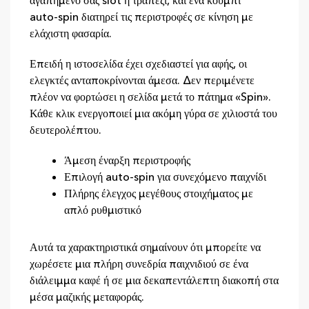
αγαπημένο σας slot ή τραπέζι, και ένα κουμπί
auto‑spin διατηρεί τις περιστροφές σε κίνηση με
ελάχιστη φασαρία.
Επειδή η ιστοσελίδα έχει σχεδιαστεί για αφής, οι
ελεγκτές ανταποκρίνονται άμεσα. Δεν περιμένετε
πλέον να φορτώσει η σελίδα μετά το πάτημα «Spin».
Κάθε κλικ ενεργοποιεί μια ακόμη γύρα σε χιλιοστά του
δευτερολέπτου.
Άμεση έναρξη περιστροφής
Επιλογή auto‑spin για συνεχόμενο παιχνίδι
Πλήρης έλεγχος μεγέθους στοιχήματος με
απλό ρυθμιστικό
Αυτά τα χαρακτηριστικά σημαίνουν ότι μπορείτε να
χωρέσετε μια πλήρη συνεδρία παιχνιδιού σε ένα
διάλειμμα καφέ ή σε μια δεκαπεντάλεπτη διακοπή στα
μέσα μαζικής μεταφοράς.