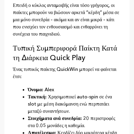
Επειδή ο κύκλος ανταμοιβής είναι τόσο γρήγορος, οι
παίκτες μπορούν να βιώσουν αρκετά “κέρδη” μέσα σε
μια μόνο συνεδρία – ακόμα και αν είναι μικρά – κάτι
που ενισχύει τον ενθουσιασμό και ενθαρρύνει τη
συνέχεια του παιχνιδιού.
Τυπική Συμπεριφορά Παίκτη Κατά
τη Διάρκεια Quick Play
Ένας τυπικός παίκτης QuickWin μπορεί να φαίνεται
έτσι:
Όνομα:
Alex
Τακτική:
Χρησιμοποιεί auto‑spin σε ένα
slot με μέση διακύμανση ενώ περπατάει
μεταξύ συναντήσεων.
Στοιχήματα ανά συνεδρία:
20 περιστροφές
στα 0.05 μονάδες η καθεμία.
Αποτέλεσμα:
Κερδίζει δύο μικρότερα κέρδη