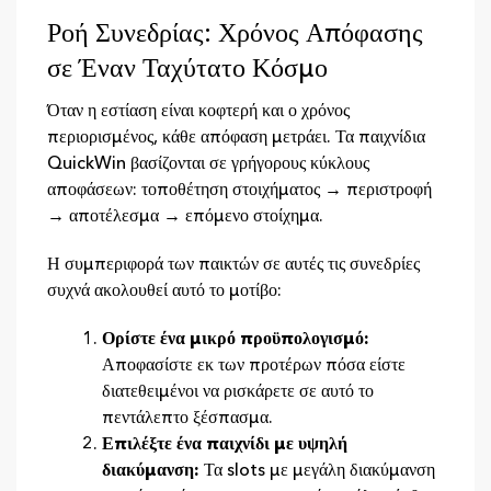
Ροή Συνεδρίας: Χρόνος Απόφασης
σε Έναν Ταχύτατο Κόσμο
Όταν η εστίαση είναι κοφτερή και ο χρόνος
περιορισμένος, κάθε απόφαση μετράει. Τα παιχνίδια
QuickWin βασίζονται σε γρήγορους κύκλους
αποφάσεων: τοποθέτηση στοιχήματος → περιστροφή
→ αποτέλεσμα → επόμενο στοίχημα.
Η συμπεριφορά των παικτών σε αυτές τις συνεδρίες
συχνά ακολουθεί αυτό το μοτίβο:
Ορίστε ένα μικρό προϋπολογισμό:
Αποφασίστε εκ των προτέρων πόσα είστε
διατεθειμένοι να ρισκάρετε σε αυτό το
πεντάλεπτο ξέσπασμα.
Επιλέξτε ένα παιχνίδι με υψηλή
διακύμανση:
Τα slots με μεγάλη διακύμανση