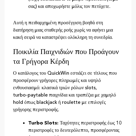
σας) και αποχωρήστε μόλις τον πετύχετε.
Αυτή η πειθαρχημένη προσέγγιση βοηθά στη
διατήρηση μιας σταθερής ροής χωρίς να αφήνει μια
κακή σειρά να καταστρέψει ολόκληρη τη συνεδρία.
Ποικιλία Παιχνιδιών που Προάγουν
τα Γρήγορα Κέρδη
Ο κατάλογος του QuickWin εστιάζει σε τίτλους που
προσφέρουν γρήγορες πληρωμές και υψηλό
ενθουσιασμό: κλασικά τριών ρόλων slots,
turbo‑paytable παιχνίδια και τραπέζια με χαμηλό
hold όπως blackjack ή roulette με επιλογές
γρήγορης περιστροφής.
Turbo Slots:
Ταχύτητες περιστροφής έως 10
περιστροφές το δευτερόλεπτο, προσφέροντας