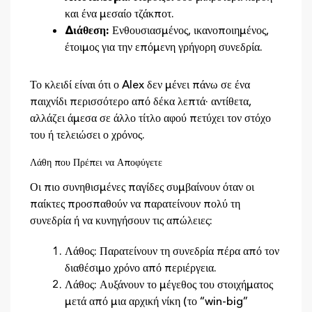
και ένα μεσαίο τζάκποτ.
Διάθεση:
Ενθουσιασμένος, ικανοποιημένος,
έτοιμος για την επόμενη γρήγορη συνεδρία.
Το κλειδί είναι ότι ο Alex δεν μένει πάνω σε ένα
παιχνίδι περισσότερο από δέκα λεπτά· αντίθετα,
αλλάζει άμεσα σε άλλο τίτλο αφού πετύχει τον στόχο
του ή τελειώσει ο χρόνος.
Λάθη που Πρέπει να Αποφύγετε
Οι πιο συνηθισμένες παγίδες συμβαίνουν όταν οι
παίκτες προσπαθούν να παρατείνουν πολύ τη
συνεδρία ή να κυνηγήσουν τις απώλειες:
Λάθος: Παρατείνουν τη συνεδρία πέρα από τον
διαθέσιμο χρόνο από περιέργεια.
Λάθος: Αυξάνουν το μέγεθος του στοιχήματος
μετά από μια αρχική νίκη (το “win‑big”