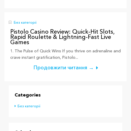
Без категорії
Pistolo Casino Review: Quick‑Hit Slots,
Rapid Roulette & Lightning‑Fast Live
Games
1. The Pulse of Quick Wins If you thrive on adrenaline and
crave instant gratification, Pistolo...
Продовжити читання →
Categories
Без категорії