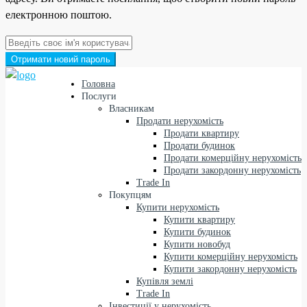
електронною поштою.
Отримати новий пароль
Головна
Послуги
Власникам
Продати нерухомість
Продати квартиру
Продати будинок
Продати комерційну нерухомість
Продати закордонну нерухомість
Trade In
Покупцям
Купити нерухомість
Купити квартиру
Купити будинок
Купити новобуд
Купити комерційну нерухомість
Купити закордонну нерухомість
Купівля землі
Trade In
Інвестиції у нерухомість