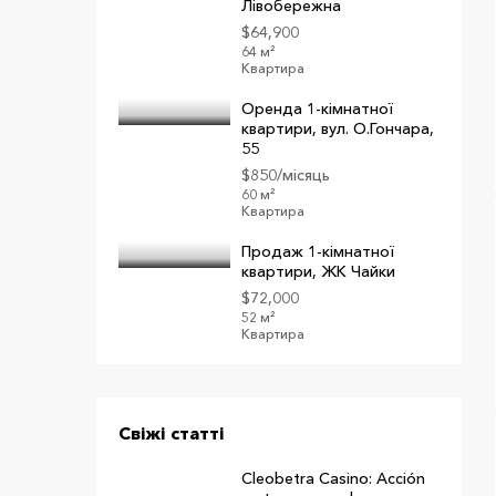
Лівобережна
$64,900
64 м²
Квартира
Оренда 1-кімнатної
квартири, вул. О.Гончара,
55
$850/місяць
60 м²
Квартира
Продаж 1-кімнатної
квартири, ЖК Чайки
$72,000
52 м²
Квартира
Свіжі статті
Cleobetra Casino: Acción