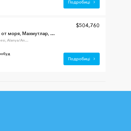
Подробиці
$504,760
Пентхаус 3+1 в 100 м от моря, Махмутлар, Аланья, Турция
Mahmutlar, Mahmutlar Mahallesi, Alanya/Antalya, Турция
овобуд
Подробиці