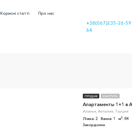
Корисні статті
Про нас
+38(067)235-26-59
64
ПРОДАЖ
КВАРТИРА
Апартаменты 1+1 в А
Аланья, Анталия, Турция
Ліжка: 2
Ванна: 1
м²: 84
Закордонна