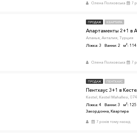
Олена Полховська
7 
ПРОДАЖ
КВАРТИРА
Апартаменты 2+1 в А
Аланья, Анталия, Турция
Ліжка: 3
Ванни: 2
м²: 114
Олена Полховська
7 
ПРОДАЖ
ПЕНТХАУС
Пентхаус 3+1 в Кесте
Ліжка: 4
Ванни: 3
м²: 125
Закордонна, Квартира
7 років тому назад