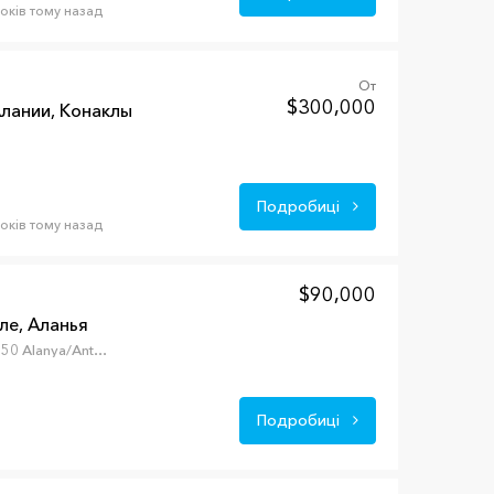
років тому назад
От
$300,000
лании, Конаклы
Подробиці
років тому назад
$90,000
ле, Аланья
Kestel, Kestel Mahallesi, 07450 Alanya/Antalya, Турция
Подробиці