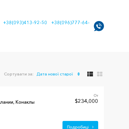
+38(093)413-92-50
+38(096)777-64-
Сортувати за:
Дата нової старої
От
$234,000
лании, Конаклы
Подробиці