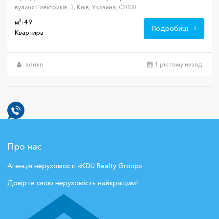
вулиця Електриків, 3, Київ, Украина, 02000
м²: 49
Подробиці
Квартира
admin
1 рік тому назад
Про нас
Агенція нерухомості «KDU Realty Group»
Довірте свою нерухомість найкращим!