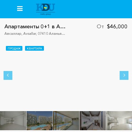
+38(067)235-26-59
+38(093)413-92-50
+38(096)777-64-64
Апартаменты 0+1 в Алании, Авсаллар
От
$46,000
Авсаллар, Avsallar, 07410 Аланья/Анталия, Турция
ПРОДАЖ
КВАРТИРА