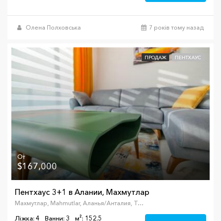
Олена Полховська
7 років тому назад
ПРОДАЖ
ПЕНТХАУС
От
$167,000
Пентхаус 3+1 в Алании, Махмутлар
Махмутлар, Mahmutlar, Аланья/Анталия, Турция
Ліжка: 4
Ванни: 3
м²: 152.5