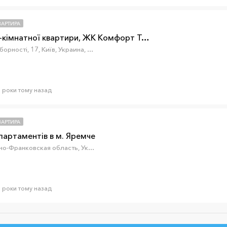
ВАРТИРА
Продаж 1-кімнатної квартири, ЖК Комфорт Таун
проспект Соборності, 17, Київ, Украина, 02090
2 роки тому назад
ВАРТИРА
артаментів в м. Яремче
Яремче, Ивано-Франковская область, Украина
2 роки тому назад