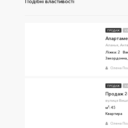
Подібні властивості
ПРОДАЖ
К
Апартаме
Аланья, Ант
Ліжка: 2
Ва
Закордонна,
Олена По
ПРОДАЖ
К
м²: 45
Квартира
Олена По