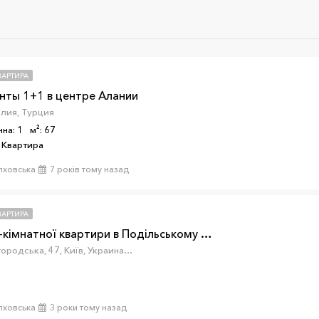
ВАРТИРА
нты 1+1 в центре Алании
алия, Турция
нна: 1
м²: 67
 Квартира
лховська
7 років тому назад
ВАРТИРА
Продаж 2-кімнатної квартири в Подільському р-ні
вулиця Вишгородська, 47, Київ, Украина, 04114
лховська
3 роки тому назад