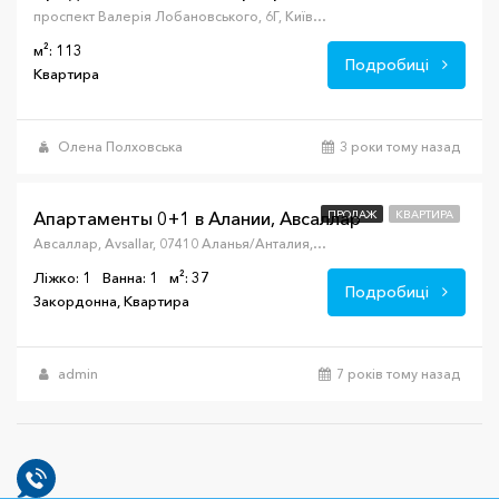
проспект Валерія Лобановського, 6Г, Київ, Украина, 02000
м²: 113
Подробиці
Квартира
От
Олена Полховська
3 роки тому назад
$50,000
Апартаменты 0+1 в Алании, Авсаллар
ПРОДАЖ
КВАРТИРА
Авсаллар, Avsallar, 07410 Аланья/Анталия, Турция
Ліжко: 1
Ванна: 1
м²: 37
Подробиці
Закордонна, Квартира
admin
7 років тому назад