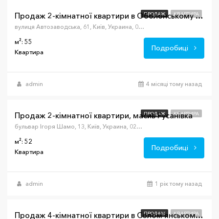
ПРОДАЖ
КВАРТИРА
Продаж 2-кімнатної квартири в Оболонському р-ні
вулиця Автозаводська, 61, Київ, Украина, 02000
м²: 55
Подробиці
Квартира
admin
4 місяці тому назад
$47,500
Продаж 2-кімнатної квартири, масив Русанівка
ПРОДАЖ
КВАРТИРА
бульвар Ігоря Шамо, 13, Київ, Украина, 02000
м²: 52
Подробиці
Квартира
admin
1 рік тому назад
$149,000
ПРОДАЖ
КВАРТИРА
Продаж 4-кімнатної квартири в Солом’янському р-ні