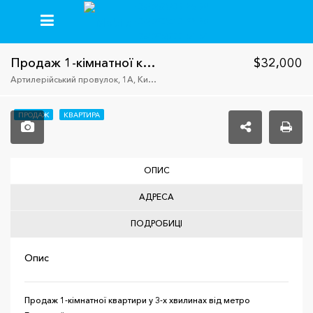
+38(067)235-26-59
+38(093)413-92-50
+38(096)777-64-64
Продаж 1-кімнатної квартири, ст.м. Берестейська
$32,000
Артилерійський провулок, 1А, Київ, Украина, 03113
ПРОДАЖ
КВАРТИРА
ОПИС
АДРЕСА
ПОДРОБИЦІ
Опис
Продаж 1-кімнатної квартири у 3-х хвилинах від метро