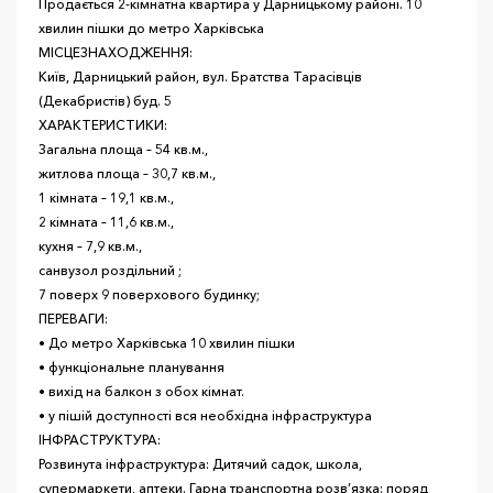
Продається 2-кімнатна квартира у Дарницькому районі. 10
хвилин пішки до метро Харківська
МІСЦЕЗНАХОДЖЕННЯ:
Київ, Дарницький район, вул. Братства Тарасівців
(Декабристів) буд. 5
ХАРАКТЕРИСТИКИ:
Загальна площа – 54 кв.м.,
житлова площа – 30,7 кв.м.,
1 кімната – 19,1 кв.м.,
2 кімната – 11,6 кв.м.,
кухня – 7,9 кв.м.,
санвузол роздільний ;
7 поверх 9 поверхового будинку;
ПЕРЕВАГИ:
• До метро Харківська 10 хвилин пішки
• функціональне планування
• вихід на балкон з обох кімнат.
• у пішій доступності вся необхідна інфраструктура
ІНФРАСТРУКТУРА:
Розвинута інфраструктура: Дитячий садок, школа,
супермаркети, аптеки. Гарна транспортна розв’язка: поряд