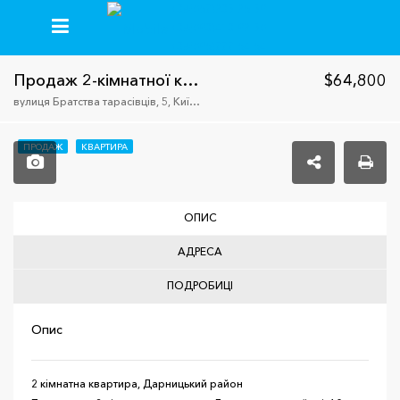
+38(067)235-26-59
+38(093)413-92-50
+38(096)777-64-64
Продаж 2-кімнатної квартири, ст.м. Харківська
$64,800
вулиця Братства тарасівців, 5, Київ, Украина, 02121
ПРОДАЖ
КВАРТИРА
ОПИС
АДРЕСА
ПОДРОБИЦІ
Опис
2 кімнатна квартира, Дарницький район