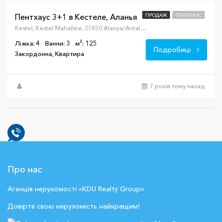
Пентхаус 3+1 в Кестеле, Аланья
ПРОДАЖ
ПЕНТХАУС
Kestel, Kestel Mahallesi, 07450 Alanya/Antalya, Турция
Ліжка: 4
Ванни: 3
м²: 125
Подробиці
Закордонна, Квартира
7 років тому назад
Про нас
Агенція нерухомості «KDU Realty Group»
Довірте свою нерухомість найкращим!