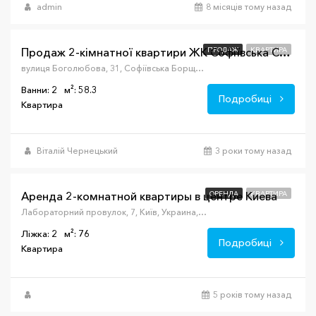
admin
8 місяців тому назад
$70,000
ПРОДАЖ
КВАРТИРА
Продаж 2-кімнатної квартири ЖК Софіївська Слобідка
вулиця Боголюбова, 31, Софіївська Борщагівка, Київська обл., Украина, 08131
Ванни: 2
м²: 58.3
Подробиці
Квартира
Віталій Чернецький
3 роки тому назад
$1,500/евро
Аренда 2-комнатной квартиры в центре Киева
ОРЕНДА
КВАРТИРА
Лабораторний провулок, 7, Київ, Украина, 02000
Ліжка: 2
м²: 76
Подробиці
Квартира
5 років тому назад
$90,000