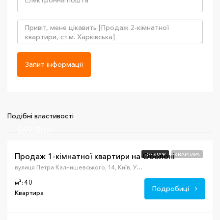
Запит інформації
Подібні властивості
$69,500
Продаж 1-кімнатної квартири на Оболоні
ПРОДАЖ
КВАРТИРА
вулиця Петра Калнишевського, 14, Київ, Украина, 04201
м²: 40
Подробиці
Квартира