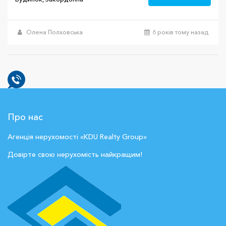
Олена Полховська
6 років тому назад
Про нас
Агенція нерухомості «KDU Realty Group»
Довірте свою нерухомість найкращим!