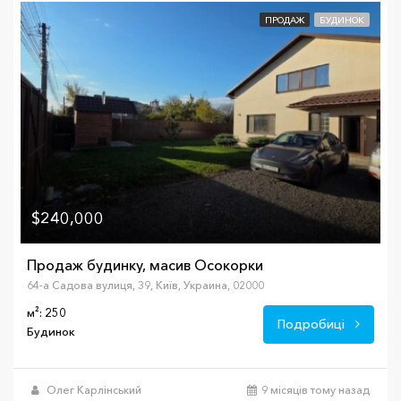
ПРОДАЖ
БУДИНОК
$240,000
Продаж будинку, масив Осокорки
64-а Садова вулиця, 39, Київ, Украина, 02000
м²: 250
Подробиці
Будинок
Олег Карлінський
9 місяців тому назад