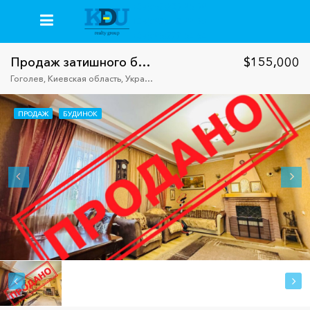
+38(067)235-26-59
+38(093)413-92-50
+38(096)777-64-64
Продаж затишного будинку в Броварському р-ні
$155,000
Гоголев, Киевская область, Украина, 07452
ПРОДАЖ
БУДИНОК