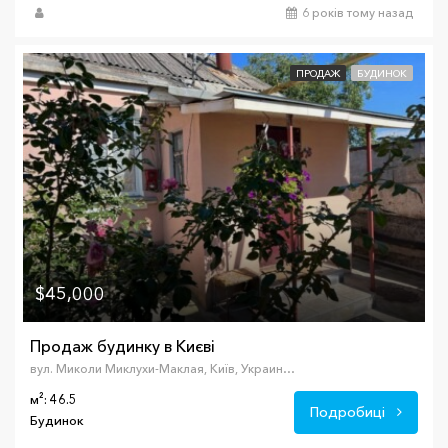
6 років тому назад
ПРОДАЖ
БУДИНОК
$45,000
Продаж будинку в Києві
вул. Миколи Миклухи-Маклая, Київ, Украина, 02000
м²: 46.5
Подробиці
Будинок