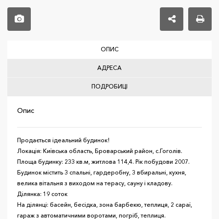
ОПИС
АДРЕСА
ПОДРОБИЦІ
Опис
Продається ідеальний будинок!
Локація: Київська область, Броварський район, с.Гоголів.
Площа будинку: 233 кв.м, житлова 114,4. Рік побудови 2007.
Будинок містить 3 спальні, гардеробну, 3 вбиральні, кухня,
велика вітальня з виходом на терасу, сауну і кладову.
Ділянка: 19 соток
На ділянці: басейн, бесідка, зона барбекю, теплиця, 2 сараї,
гараж з автоматичними воротами, погріб, теплиця.