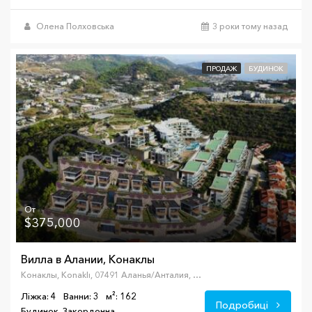
Олена Полховська
3 роки тому назад
ПРОДАЖ
БУДИНОК
От
$375,000
Вилла в Алании, Конаклы
Конаклы, Konaklı, 07491 Аланья/Анталия, Турция
Ліжка: 4
Ванни: 3
м²: 162
Подробиці
Будинок, Закордонна