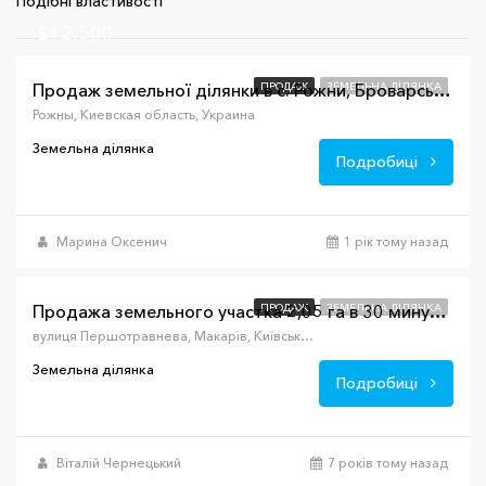
Подібні властивості
$12,500
ПРОДАЖ
ЗЕМЕЛЬНА ДІЛЯНКА
Продаж земельної ділянки в с. Рожни, Броварський р-н
Рожны, Киевская область, Украина
Земельна ділянка
Подробиці
Марина Оксенич
1 рік тому назад
$40,000
ПРОДАЖ
ЗЕМЕЛЬНА ДІЛЯНКА
Продажа земельного участка 2,05 га в 30 минутах от Киева
вулиця Першотравнева, Макарів, Київська обл., Украина, 08000
Земельна ділянка
Подробиці
Віталій Чернецький
7 років тому назад
$2,200/сотка