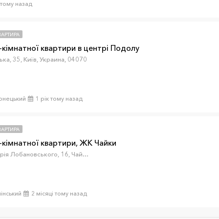
 тому назад
ВАРТИРА
кімнатної квартири в центрі Подолу
ка, 35, Київ, Украина, 04070
ернецький
1 рік тому назад
ВАРТИРА
кімнатної квартири, ЖК Чайки
вулиця Валерія Лобановського, 16, Чайки, Київська область, Украина, 08130
інський
2 місяці тому назад