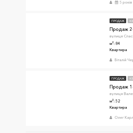
5 років
ПРОДАЖ
К
Продаж 2-
вулиця Спась
м²: 84
Квартира
Віталій Ч
ПРОДАЖ
К
Продаж 1-
м²: 52
Квартира
Олег Карл