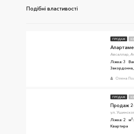
Подібні властивості
ПРОДАЖ
К
Апартамен
Ліжка: 3
Ва
Закордонна,
Олена По
ПРОДАЖ
К
ул. Ушинског
Ліжка: 2
м²:
Квартира