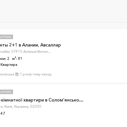
ВАРТИРА
ты 2+1 в Алании, Авсаллар
Авсаллар, Avsallar, 07410 Аланья/Анталия, Турция
нни: 2
м²: 81
 Квартира
лховська
7 років тому назад
ВАРТИРА
Продаж 2-кімнатної квартири в Солом’янському р-ні
о, Київ, Украина, 02000
 47