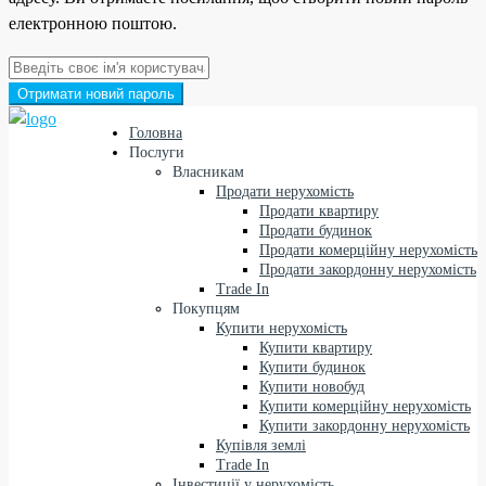
електронною поштою.
Отримати новий пароль
Головна
Послуги
Власникам
Продати нерухомість
Продати квартиру
Продати будинок
Продати комерційну нерухомість
Продати закордонну нерухомість
Trade In
Покупцям
Купити нерухомість
Купити квартиру
Купити будинок
Купити новобуд
Купити комерційну нерухомість
Купити закордонну нерухомість
Купівля землі
Trade In
Інвестиції у нерухомість