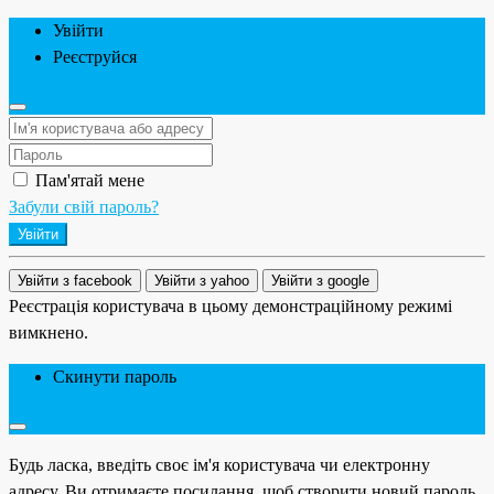
Увійти
Реєструйся
Пам'ятай мене
Забули свій пароль?
Увійти
Увійти з facebook
Увійти з yahoo
Увійти з google
Реєстрація користувача в цьому демонстраційному режимі
вимкнено.
Скинути пароль
Будь ласка, введіть своє ім'я користувача чи електронну
адресу. Ви отримаєте посилання, щоб створити новий пароль