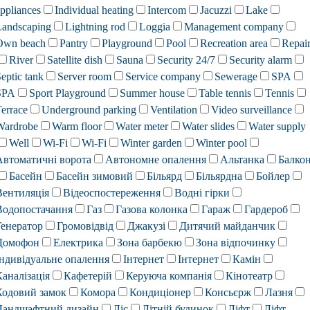
ppliances
Individual heating
Intercom
Jacuzzi
Lake
Landscaping
Lightning rod
Loggia
Management company
Own beach
Pantry
Playground
Pool
Recreation area
Repai
River
Satellite dish
Sauna
Security 24/7
Security alarm
eptic tank
Server room
Service company
Sewerage
SPA
SPA
Sport Playground
Summer house
Table tennis
Tennis
errace
Underground parking
Ventilation
Video surveillance
Wardrobe
Warm floor
Water meter
Water slides
Water supply
Well
Wi-Fi
Wi-Fi
Winter garden
Winter pool
Автоматичні ворота
Автономне опалення
Альтанка
Балко
Басейн
Басейн зимовий
Більярд
Більярдна
Бойлер
Вентиляція
Відеоспостереження
Водні гірки
Водопостачання
Газ
Газова колонка
Гараж
Гардероб
Генератор
Громовідвід
Джакузі
Дитячий майданчик
Домофон
Електрика
Зона барбекю
Зона відпочинку
Індивідуальне опалення
Інтернет
Інтернет
Камін
Каналізація
Кафетерій
Керуюча компанія
Кінотеатр
Кодовий замок
Комора
Кондиціонер
Консьєрж
Лазня
Ландшафтний дизайн
Ліс
Літній будинок
Ліфт
Ліфт