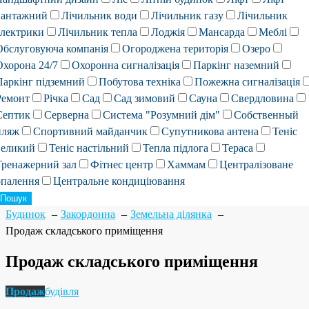
вантажний
Лічильник води
Лічильник газу
Лічильник
електрики
Лічильник тепла
Лоджія
Мансарда
Меблі
Обслуговуюча компанія
Огороджена територія
Озеро
Охорона 24/7
Охоронна сигналізація
Паркінг наземний
Паркінг підземний
Побутова техніка
Пожежна сигналізація
Ремонт
Річка
Сад
Сад зимовий
Сауна
Свердловина
Септик
Серверна
Система "Розумний дім"
Собственный
пляж
Спортивний майданчик
Супутникова антена
Теніс
великий
Теніс настільний
Тепла підлога
Тераса
Тренажерний зал
Фітнес центр
Хаммам
Централізоване
опалення
Центральне кондиціювання
Пошук
Будинок
Закордонна
Земельна ділянка
Продаж складського приміщення
Продаж складського приміщення
Продаж
будівля