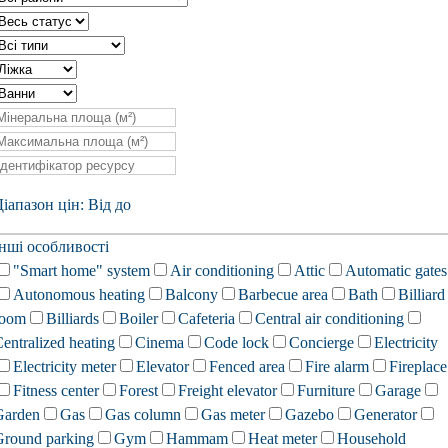
іапазон цін:
Від
до
Інші особливості
"Smart home" system
Air conditioning
Attic
Automatic gates
Autonomous heating
Balcony
Barbecue area
Bath
Billiard
room
Billiards
Boiler
Cafeteria
Central air conditioning
entralized heating
Cinema
Code lock
Concierge
Electricity
Electricity meter
Elevator
Fenced area
Fire alarm
Fireplace
Fitness center
Forest
Freight elevator
Furniture
Garage
Garden
Gas
Gas column
Gas meter
Gazebo
Generator
Ground parking
Gym
Hammam
Heat meter
Household