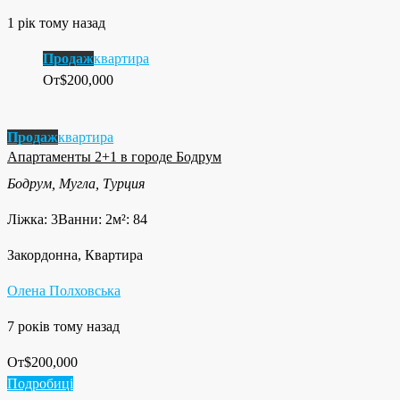
1 рік тому назад
Продаж
квартира
От
$200,000
Продаж
квартира
Апартаменты 2+1 в городе Бодрум
Бодрум, Мугла, Турция
Ліжка: 3
Ванни: 2
м²: 84
Закордонна, Квартира
Олена Полховська
7 років тому назад
От
$200,000
Подробиці