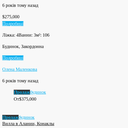
6 років тому назад
$275,000
Подробиці
Ліжка: 4
Ванни: 3
м²: 106
Будинок, Закордонна
Подробиці
Олена Маленкова
6 років тому назад
Продаж
будинок
От
$375,000
Продаж
будинок
Вилла в Алании, Конаклы