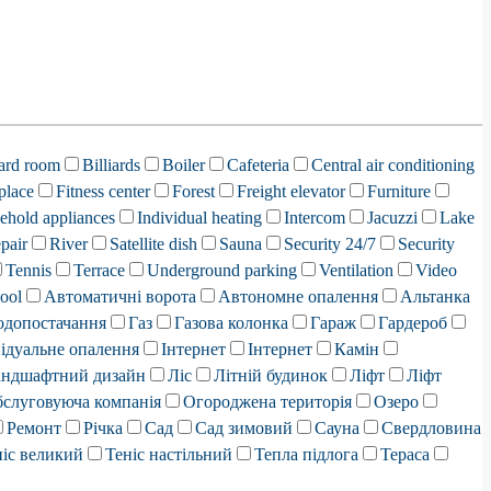
iard room
Billiards
Boiler
Cafeteria
Central air conditioning
place
Fitness center
Forest
Freight elevator
Furniture
ehold appliances
Individual heating
Intercom
Jacuzzi
Lake
pair
River
Satellite dish
Sauna
Security 24/7
Security
Tennis
Terrace
Underground parking
Ventilation
Video
ool
Автоматичні ворота
Автономне опалення
Альтанка
одопостачання
Газ
Газова колонка
Гараж
Гардероб
ідуальне опалення
Інтернет
Інтернет
Камін
ндшафтний дизайн
Ліс
Літній будинок
Ліфт
Ліфт
слуговуюча компанія
Огороджена територія
Озеро
Ремонт
Річка
Сад
Сад зимовий
Сауна
Свердловина
ніс великий
Теніс настільний
Тепла підлога
Тераса