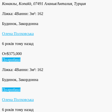
Конаклы, Konaklı, 07491 Аланья/Анталия, Турция
Ліжка: 4
Ванни: 3
м²: 162
Будинок, Закордонна
Олена Полховська
6 років тому назад
От
$375,000
Подробиці
Ліжка: 4
Ванни: 3
м²: 162
Будинок, Закордонна
Подробиці
Олена Полховська
6 років тому назад