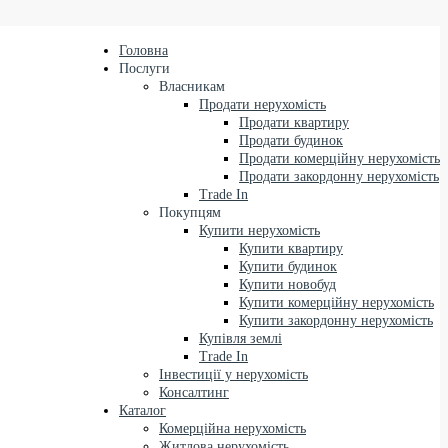
Головна
Послуги
Власникам
Продати нерухомість
Продати квартиру
Продати будинок
Продати комерційну нерухомість
Продати закордонну нерухомість
Trade In
Покупцям
Купити нерухомість
Купити квартиру
Купити будинок
Купити новобуд
Купити комерційну нерухомість
Купити закордонну нерухомість
Купівля землі
Trade In
Інвестиції у нерухомість
Консалтинг
Каталог
Комерційна нерухомість
Житлова нерухомість