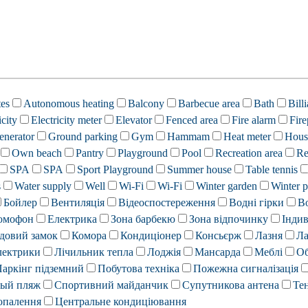
tes
Autonomous heating
Balcony
Barbecue area
Bath
Bill
icity
Electricity meter
Elevator
Fenced area
Fire alarm
Fire
enerator
Ground parking
Gym
Hammam
Heat meter
Hous
Own beach
Pantry
Playground
Pool
Recreation area
Re
SPA
SPA
Sport Playground
Summer house
Table tennis
s
Water supply
Well
Wi-Fi
Wi-Fi
Winter garden
Winter p
Бойлер
Вентиляція
Відеоспостереження
Водні гірки
В
омофон
Електрика
Зона барбекю
Зона відпочинку
Індив
довий замок
Комора
Кондиціонер
Консьєрж
Лазня
Ла
лектрики
Лічильник тепла
Лоджія
Мансарда
Меблі
Об
аркінг підземний
Побутова техніка
Пожежна сигналізація
ный пляж
Спортивний майданчик
Супутникова антена
Те
опалення
Центральне кондиціювання