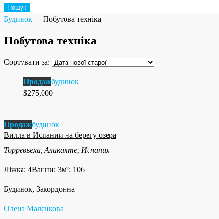
Пошук
Будинок
Побутова техніка
Побутова техніка
Сортувати за:
Продаж
будинок
$275,000
Продаж
будинок
Вилла в Испании на берегу озера
Торревьеха, Аликанте, Испания
Ліжка: 4
Ванни: 3
м²: 106
Будинок, Закордонна
Олена Маленкова