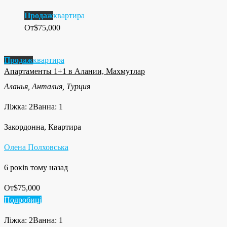
Продаж
квартира
От
$75,000
Продаж
квартира
Апартаменты 1+1 в Алании, Махмутлар
Аланья, Анталия, Турция
Ліжка: 2
Ванна: 1
Закордонна, Квартира
Олена Полховська
6 років тому назад
От
$75,000
Подробиці
Ліжка: 2
Ванна: 1