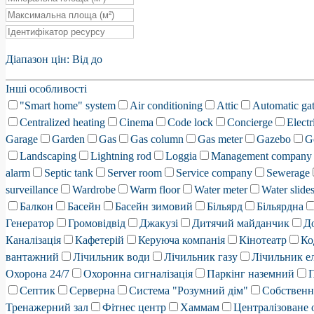
Діапазон цін:
Від
до
Інші особливості
"Smart home" system
Air conditioning
Attic
Automatic ga
Centralized heating
Cinema
Code lock
Concierge
Electr
Garage
Garden
Gas
Gas column
Gas meter
Gazebo
G
Landscaping
Lightning rod
Loggia
Management company
alarm
Septic tank
Server room
Service company
Sewerage
surveillance
Wardrobe
Warm floor
Water meter
Water slide
Балкон
Басейн
Басейн зимовий
Більярд
Більярдна
Генератор
Громовідвід
Джакузі
Дитячий майданчик
Д
Каналізація
Кафетерій
Керуюча компанія
Кінотеатр
Ко
вантажний
Лічильник води
Лічильник газу
Лічильник е
Охорона 24/7
Охоронна сигналізація
Паркінг наземний
П
Септик
Серверна
Система "Розумний дім"
Собствен
Тренажерний зал
Фітнес центр
Хаммам
Централізоване 